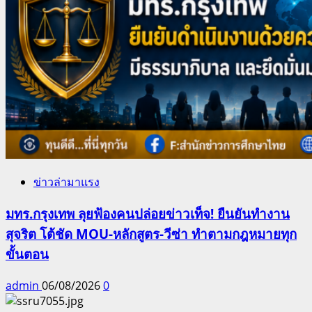
ข่าวล่ามาแรง
มทร.กรุงเทพ ลุยฟ้องคนปล่อยข่าวเท็จ! ยืนยันทำงาน
สุจริต โต้ชัด MOU-หลักสูตร-วีซ่า ทำตามกฎหมายทุก
ขั้นตอน
admin
06/08/2026
0