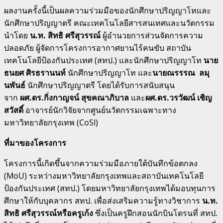
ผลงานครั้งนี้เป็นผลความร่วมมือของนักศึกษาปริญญาโทและ
นักศึกษาปริญญาตรี คณะเทคโนโลยีสารสนเทศและนวัตกรรม
นำโดย
น.ท. สิทธิ ศรีสุวรรณ์
ผู้อำนวยการส่วนจัดการความ
ปลอดภัย ผู้จัดการโครงการอากาศยานไร้คนขับ สถาบัน
เทคโนโลยีป้องกันประเทศ (สทป.) และนักศึกษาปริญญาโท
นาย
ธนยศ ศิรธรานนท์
นักศึกษาปริญญาโท และ
นายณรรรณ ลมุ
นพันธ์
นักศึกษาปริญญาตรี โดยได้รับการสนับสนุน
จาก
ผศ.ดร.กิ่งกาญจน์ สุขคณาภิบาล
และ
ผศ.ดร.วรวัฒน์ เชิญ
สวัสดิ์
อาจารย์นักวิจัยจากศูนย์นวัตกรรมเฉพาะทาง
มหาวิทยาลัยกรุงเทพ (CoSI)
ที่มาของโครงการ
โครงการนี้เกิดขึ้นจากความร่วมมือภายใต้บันทึกข้อตกลง
(MoU) ระหว่างมหาวิทยาลัยกรุงเทพและสถาบันเทคโนโลยี
ป้องกันประเทศ (สทป.) โดยมหาวิทยาลัยกรุงเทพได้มอบทุนการ
ศึกษาให้กับบุคลากร สทป. เพื่อส่งเสริมความรู้ทางวิชาการ
น.ท.
สิทธิ ศรีสุวรรณ์หรือครูเก้ง
ซึ่งเป็นครูฝึกสอนนักบินโดรนที่ สทป.