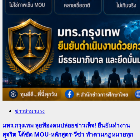
ข่าวล่ามาแรง
มทร.กรุงเทพ ลุยฟ้องคนปล่อยข่าวเท็จ! ยืนยันทำงาน
สุจริต โต้ชัด MOU-หลักสูตร-วีซ่า ทำตามกฎหมายทุก