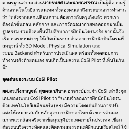
มาตรฐานสากล ส่วน
นายธนยศ และนายณรรรณ
เป็นผู้มีความรู้
ด้านเทคโนโลยีสารสนเทศ ทั้งสองคนเล่าถึงกระบวนการทำงาน
ว่า “หลังจากแลกเปลี่ยนความต้องการกับครูเก้งแล้ว พวกเรา
ต้องนำขั้นตอน หลักการ และการวัดผลมาถ่ายทอดออกมาเป็น
รูปธรรม รวมถึงลงพื้นที่ไปศึกษาการฝึกบินโดรนจริง จากนั้นจึง
เริ่มวางระบบต่างๆ ให้เกิดเป็นระบบจำลองการฝึกนักบินโดรนที่
สมบูรณ์ ทั้ง 3D Model, Physical Simulation และ
ระบบ Backend สำหรับการประเมินผล พร้อมทั้งทดสอบการ
ทำงานจริงด้วยตนเอง จนเกิดเป็นผลงาน CoSI Pilot ที่เห็นในวัน
นี้”
จุดเด่นของระบบ CoSI Pilot
ผศ.ดร.กิ่งกาญจน์ สุขคณาภิบาล
อาจารย์ประจำ CoSI เล่าถึงจุด
เด่นของระบบ CoSI Pilot ว่า “ระบบจำลองการฝึกนักบินโดรน
ด้วยเทคโนโลยีเสมือนจริง (VR) มีความโดดเด่นด้านการปรับ
แต่งให้เหมาะสมกับหลักสูตรการฝึกของไทย ด้วยการจำลอง
สภาพแวดล้อมจริงจากข้อมูลภูมิประเทศภายในประเทศ เชื่อม
ต่อระบบวิเคราะห์ผลและติดตามสมรรถนะผู้ฝึกแบบเรียลไทม์ ใช้