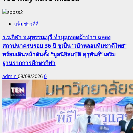
แฟ้มข่าวดีดี
ร.ร.กีฬา จ.สุพรรณบุรี ทำบุญทอดผ้าป่าฯ ฉลอง
สถาปนาครบรอบ 36 ปี ชูเป็น “เบ้าหลอมทีมชาติไทย”
พร้อมเดินหน้าดันตั้ง “มูลนิธิสมบัติ คุรุพันธ์” เสริม
ฐานรากการศึกษากีฬา
admin
08/08/2026
0