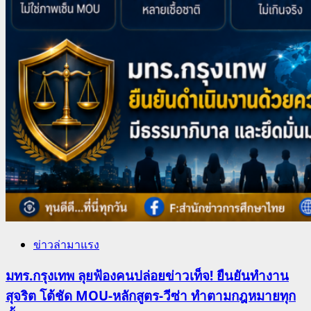
ข่าวล่ามาแรง
มทร.กรุงเทพ ลุยฟ้องคนปล่อยข่าวเท็จ! ยืนยันทำงาน
สุจริต โต้ชัด MOU-หลักสูตร-วีซ่า ทำตามกฎหมายทุก