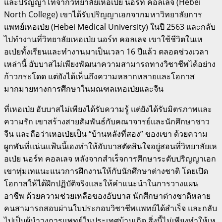
และปริญญาโทจากวิทยาลัยเหอเป่ย นอร์ท คอลเลจ (Hebei
North College) เขาได้รับปริญญาเอกจากมหาวิทยาลัยการ
แพทย์เหอเป่ย (Hebei Medical University) ในปี 2563 และกลับ
ไปทำงานที่วิทยาลัยเหอเป่ย นอร์ท คอลเลจ เขาใช้ชีวิตในเห
อเป่ยทั้งเรียนและทำงานมาเป็นเวลา 16 ปีแล้ว ตลอดช่วงเวลา
เหล่านี้ อับบาสไม่เพียงพัฒนาความสามารถทางวิชาชีพได้อย่าง
ก้าวกระโดด แต่ยังได้เห็นถึงความหลากหลายและโอกาส
มากมายทางการศึกษาในมณฑลเหอเป่ยและจีน
ที่เหอเป่ย อับบาสไม่เพียงได้รับความรู้ แต่ยังได้รับมิตรภาพและ
ความรัก เขาสร้างสายสัมพันธ์กับคณาจารย์และนักศึกษาชาว
จีน และถือว่าเหอเป่ยเป็น “บ้านหลังที่สอง” ของเขา ด้วยความ
ผูกพันที่แน่นแฟ้นนี้เองทำให้อับบาสตัดสินใจอยู่สอนที่วิทยาลัยเห
อเป่ย นอร์ท คอลเลจ หลังจากสำเร็จการศึกษาระดับปริญญาเอก
เขาทุ่มเทแนะแนวการฝึกงานให้กับนักศึกษาต่างชาติ โดยเปิด
โอกาสให้ได้ฝึกปฏิบัติจริงและให้คำแนะนำในการวางแผน
อาชีพ ด้วยความช่วยเหลือของอับบาส นักศึกษาต่างชาติหลาย
คนสามารถสอบผ่านใบประกอบวิชาชีพแพทย์ได้สำเร็จ และกลับ
ไปเป็นผู้นำวงการแพทย์ในประเทศบ้านเกิด สิ่งนี้ไม่เพียงทำให้เห