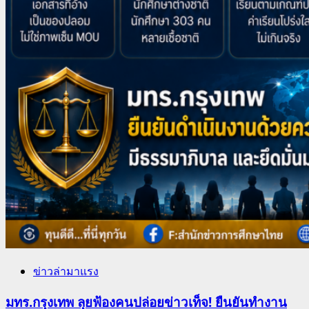
ข่าวล่ามาแรง
มทร.กรุงเทพ ลุยฟ้องคนปล่อยข่าวเท็จ! ยืนยันทำงาน