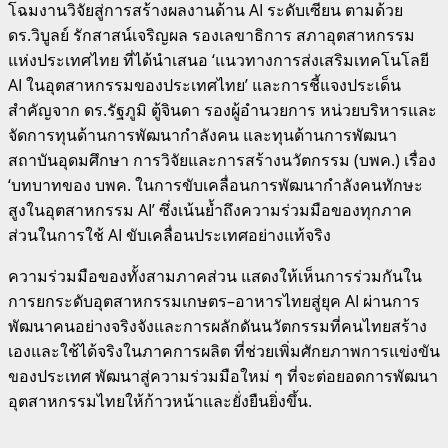
โฉมงานวิจัยสู่การสร้างผลงานด้าน AI ระดับเซียน ตามด้วย
ดร.วิบูลย์ รักสาสน์เจริญผล รองเลขาธิการ สภาอุตสาหกรรม
แห่งประเทศไทย ที่ได้นำเสนอ ‘แนวทางการส่งเสริมเทคโนโลยี
AI ในอุตสาหกรรมของประเทศไทย’ และการชี้แจงประเด็น
สำคัญจาก ดร.รัฐภูมิ ตู้จินดา รองผู้อำนวยการ หน่วยบริหารและ
จัดการทุนด้านการพัฒนากำลังคน และทุนด้านการพัฒนา
สถาบันอุดมศึกษา การวิจัยและการสร้างนวัตกรรม (บพค.) เรื่อง
‘บทบาทของ บพค. ในการขับเคลื่อนการพัฒนากำลังคนทักษะ
สูงในอุตสาหกรรม AI’ ซึ่งเน้นย้ำถึงความร่วมมือของทุกภาค
ส่วนในการใช้ AI ขับเคลื่อนประเทศอย่างแท้จริง
​ความร่วมมือของทั้งสามภาคส่วน แสดงให้เห็นการร่วมกันใน
การยกระดับอุตสาหกรรมเกษตร–อาหารไทยสู่ยุค AI ผ่านการ
พัฒนาคนอย่างจริงจังและการผลักดันนวัตกรรมที่คนไทยสร้าง
เองและใช้ได้จริงในภาคการผลิต ที่ช่วยเพิ่มศักยภาพการแข่งขัน
ของประเทศ พัฒนาสู่ความร่วมมือใหม่ ๆ ที่จะต่อยอดการพัฒนา
อุตสาหกรรมไทยให้ก้าวหน้าและยั่งยืนยิ่งขึ้น.