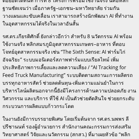
ต่อยอดได้ทันที การที่ 8 โครงการพร้อมใช้งานจริง นี่คือหลัก
ฐานชัดเจนว่า เมื่อภาครัฐ–เอกชน–มหาวิทยาลัย ร่วมกัน
วางแผนและขับเคลื่อน เราสามารถสร้างนักพัฒนา AI ที่ทำงาน
ในอุตสาหกรรมได้จริงในเวลาอันสั้น
รศ.ดร.เกียรติศักดิ์ ยังกล่าวอีกว่า สำหรับ 8 นวัตกรรม AI พร้อม
ใช้งานจริง พลิกสมรภูมิอุตสาหกรรมเกษตร–อาหาร ที่ตอบ
โจทย์อุตสาหกรรมจริง เช่น “The Sixth Sense: AI ฟาร์มไก่
อัจฉริยะ” ระบบมอนิเตอร์สภาพฟาร์มแบบเรียลไทม์ เพิ่ม
ประสิทธิภาพการเลี้ยงและลดความเสี่ยง / “AI Tracking for
Feed Truck Manufacturing” ระบบติดตามสถานะการผลิตรถ
บรรทุกอาหารสัตว์ ช่วยลดต้นทุน-เพิ่มความแม่นยำในการ
บริหารไลน์ผลิตนอกจากนี้ยังมีโครงการด้านความปลอดภัย งาน
วิศวกรรม และบริการ ที่ใช้ AI เป็นตัวช่วยตัดสินใจ ช่วยยกระดับ
กระบวนการผลิตแบบก้าวกระโดด
ในงานยังมีการบรรยายพิเศษ โดยเริ่มต้นจาก รศ.ดร.นพพร ลี
ปรีชานนท์ รองผู้อำนวยการ สำนักงานคณะกรรมการส่งเสริม
วิทยาศาสตร์ วิจัยและนวัตกรรม (สกสว.) ที่มาเผยหัวข้อ “พลิก