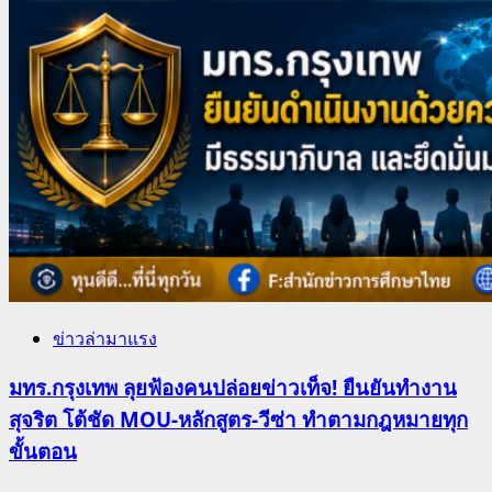
ข่าวล่ามาแรง
มทร.กรุงเทพ ลุยฟ้องคนปล่อยข่าวเท็จ! ยืนยันทำงาน
สุจริต โต้ชัด MOU-หลักสูตร-วีซ่า ทำตามกฎหมายทุก
ขั้นตอน