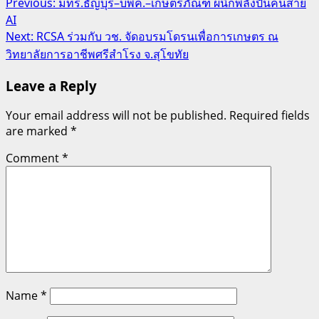
Post
Previous:
มทร.ธัญบุรี–บพค.–เกษตรภัณฑ์ ผนึกพลังปั้นคนสาย
AI
navigation
Next:
RCSA ร่วมกับ วช. จัดอบรมโดรนเพื่อการเกษตร ณ
วิทยาลัยการอาชีพศรีสำโรง จ.สุโขทัย
Leave a Reply
Your email address will not be published.
Required fields
are marked
*
Comment
*
Name
*