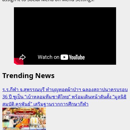
Trending News
ร.ร.กีฬา จ.สุพรรณบุรี ทำบุญทอดผ้าป่าฯ ฉลองสถาปนาครบรอบ
36 ปี ชูเป็น “เบ้าหลอมทีมชาติไทย” พร้อมเดินหน้าดันตั้ง “มูลนิธิ
สมบัติ คุรุพันธ์” เสริมฐานรากการศึกษากีฬา