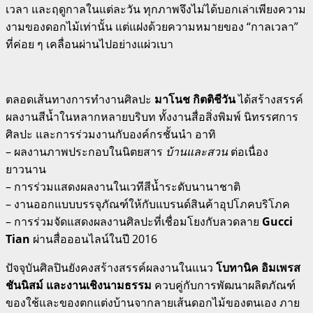
เวลา และฤดูกาลในแต่ละวัน ทุกภาพจึงไม่ได้บอกเล่าเพียงความ
งามของดอกไม้เท่านั้น แต่แฝงด้วยความหมายของ “กาลเวลา”
ที่ค่อย ๆ เคลื่อนผ่านไปอย่างแผ่วเบา
ตลอดเส้นทางการทำงานศิลปะ
มาโนช กิตติชีวัน
ได้สร้างสรรค์
ผลงานสีน้ำในหลากหลายบริบท ทั้งงานสื่อสิ่งพิมพ์ นิทรรศการ
ศิลปะ และการร่วมงานกับองค์กรชั้นนำ อาทิ
– ผลงานภาพประกอบในนิตยสาร
บ้านและสวน
ต่อเนื่อง
ยาวนาน
– การร่วมแสดงผลงานในเวทีสีน้ำระดับนานาชาติ
– งานออกแบบบรรจุภัณฑ์ให้กับแบรนด์สินค้าอุปโภคบริโภค
– การร่วมจัดแสดงผลงานศิลปะที่เชื่อมโยงกับลวดลาย
Gucci
Tian
ผ่านสื่อออนไลน์ในปี 2016
ปัจจุบันศิลปินยังคงสร้างสรรค์ผลงานในแนว
โบทานิค อิมเพรส
ชันนิสม์ และงานเชิงนามธรรม
ควบคู่กับการพัฒนาผลิตภัณฑ์
ของใช้และของตกแต่งบ้านจากลายเส้นดอกไม้ของตนเอง ภาย