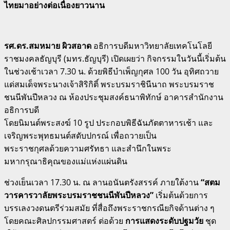
ไทยมาอย่างต่อเนื่องยาวนาน
รศ.ดร.สมหมาย ผิวสอาด
อธิการบดีมหาวิทยาลัยเทคโนโลยี
ราชมงคลธัญบุรี (มทร.ธัญบุรี) เปิดเผยว่า กิจกรรมในวันนี้เริ่มต้น
ในช่วงเช้าเวลา 7.30 น. ด้วยพิธีบำเพ็ญกุศล 100 วัน อุทิศถวาย
แด่สมเด็จพระนางเจ้าสิริกิติ์ พระบรมราชินีนาถ พระบรมราช
ชนนีพันปีหลวง ณ ห้องประชุมสงค์ธนาพิทักษ์ อาคารสำนักงาน
อธิการบดี
โดยนิมนต์พระสงฆ์ 10 รูป ประกอบพิธีฉันภัตตาหารเช้า และ
เจริญพระพุทธมนต์สดับปกรณ์ เพื่อถวายเป็น
พระราชกุศลด้วยความศรัทธา และสำนึกในพระ
มหากรุณาธิคุณของแม่แห่งแผ่นดิน
ช่วงเย็นเวลา 17.30 น. ณ ลานอนันตรังสรรค์ ภายใต้งาน
“สตม
วารคารวาลัยพระบรมราชชนนีพันปีหลวง”
เริ่มต้นด้วยการ
บรรเลงวงดนตรีร่วมสมัย ที่สื่อถึงพระราชกรณียกิจด้านต่าง ๆ
โดยคณะศิลปกรรมศาสตร์ ต่อด้วย
การแสดงระดับปฐมวัย
ชุด