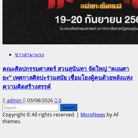
ข่าวล่ามาแรง
คณะศิลปกรรมศาสตร์ สวนสุนันทา จัดใหญ่ “คเณศา
ยะ” เทศกาลศิลปะร่วมสมัย เชื่อมโยงผู้คนด้วยพลังแห่ง
ความคิดสร้างสรรค์
admin
03/08/2026
0
Search
for:
Copyright © All rights reserved.
|
MoreNews
by AF
themes.