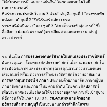
“ใต้ร่มพระบารมี..แม่ของแผ่นดิน” โดยคณะเทคโนโลยี
คหกรรมศาสตร์
ที่สร้างความประทับใจผ่าน 3 ช่วงสำคัญคือ ชุดที่ 1 “ดวงพระทัย
แห่งสยาม” ชุดที่ 2 “รักนิรันดร์ แด่พระบรม
ราชชนนีพันปีหลวง” และชุดที่ 3 “ส่งเสด็จนางฟ้าสู่สวรรค์” ซึ่ง
สื่อถึงการน้อมส่งพระองค์ผู้ทรงเปี่ยมด้วยเมตตาธรรมกลับสู่
สรวงสวรรค์
จากนั้นเป็น
การบรรเลงวงดนตรีสากลในบทเพลงพระราชนิพนธ์
อันทรงคุณค่า โดยคณะศิลปกรรมศาสตร์ เพื่อร่วมน้อมรำลึกใน
พระอัจฉริยภาพ และพระมหากรุณาธิคุณผ่านท่วงทำนองแห่ง
เสียงดนตรี พร้อมด้วยการสร้างประวัติศาสตร์ความอาลัยผ่าน
การกล่าวสุนทรพจน์ 4 ภาษา
ประกอบด้วยภาษาจีน ภาษาญี่ปุ่น
ภาษาอังกฤษ และภาษาไทย ตามลำดับ โดยคณะศิลปศาสตร์
เพื่อประกาศพระเกียรติคุณให้ขจรขจายสู่สากล กระทั่งเข้าสู่ช่วง
พิธีการหลักในเวลา 19.10 น.
รศ.ดร.สมหมาย ผิวสอาด
อธิการบดี มทร.ธัญบุรี
เป็นประธาน
กล่าวสำนึกในพระ