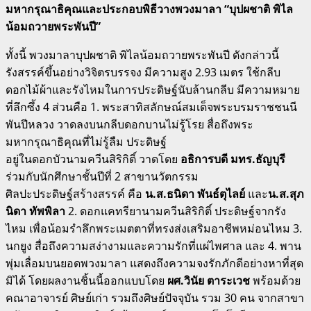
มหากรุณาธิคุณและประกอบพิธีวางพวงมาลา “บุปผชาติ พิไล
น้อมถวายพระพันปี”
ทั้งนี้ พวงมาลาบุปผชาติ พิไลน้อมถวายพระพันปี ดังกล่าวนี้
รังสรรค์ขึ้นอย่างวิจิตรบรรจง มีความสูง 2.93 เมตร ใช้กลีบ
ดอกไม้ผ้าและรังไหมในการประดิษฐ์นับล้านกลีบ มีความหมาย
ที่ลึกซึ้ง 4 ส่วนคือ 1. พระสาทิสลักษณ์สมเด็จพระบรมราชชนนี
พันปีหลวง วาดลงบนกลีบดอกบานไม่รู้โรย สื่อถึงพระ
มหากรุณาธิคุณที่ไม่รู้ลืม ประดิษฐ์
อยู่ในดอกบัวนามควีนสิริกิติ์ วาดโดย
อธิการบดี มทร.ธัญบุรี
ร่วมกับนักศึกษาชั้นปีที่ 2 สาขานวัตกรรม
ศิลปะประดิษฐ์สร้างสรรค์ คือ
น.ส.ธนิดา พันธ์ตุไลย์
และ
น.ส.สุภ
นิดา ทัพพิลา
2. ดอกแคทรียานามควีนสิริกิติ์ ประดิษฐ์จากรัง
ไหม เพื่อน้อมรำลึกพระเมตตาที่ทรงส่งเสริมอาชีพหม่อนไหม 3.
นกยูง สื่อถึงความสง่างามและความรักที่แผ่ไพศาล และ 4. พาน
พุ่มเลื่อมบนยอดพวงมาลา แสดงถึงความจงรักภักดีอย่างหาที่สุด
มิได้ โดยผลงานชิ้นนี้ออกแบบโดย
ผศ.วินัย ตาระเวช
พร้อมด้วย
คณาอาจารย์ ศิษย์เก่า รวมถึงศิษย์ปัจจุบัน รวม 30 คน จากสาขา