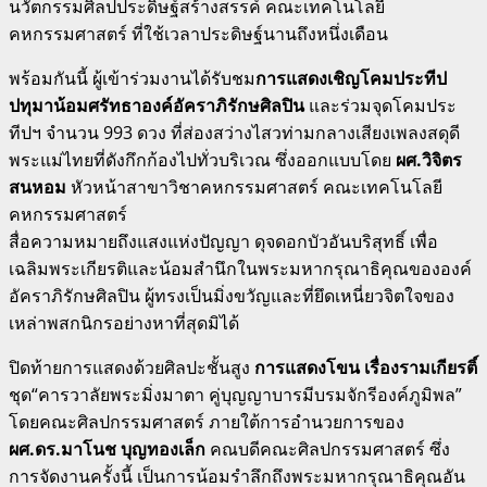
นวัตกรรมศิลปประดิษฐ์สร้างสรรค์ คณะเทคโนโลยี
คหกรรมศาสตร์ ที่ใช้เวลาประดิษฐ์นานถึงหนึ่งเดือน
พร้อมกันนี้ ผู้เข้าร่วมงานได้รับชม
การแสดงเชิญโคมประทีป
ปทุมาน้อมศรัทธาองค์อัคราภิรักษศิลปิน
และร่วมจุดโคมประ
ทีปฯ จำนวน 993 ดวง ที่ส่องสว่างไสวท่ามกลางเสียงเพลงสดุดี
พระแม่ไทยที่ดังกึกก้องไปทั่วบริเวณ ซึ่งออกแบบโดย
ผศ.วิจิตร
สนหอม
หัวหน้าสาขาวิชาคหกรรมศาสตร์ คณะเทคโนโลยี
คหกรรมศาสตร์
สื่อความหมายถึงแสงแห่งปัญญา ดุจดอกบัวอันบริสุทธิ์ เพื่อ
เฉลิมพระเกียรติและน้อมสำนึกในพระมหากรุณาธิคุณขององค์
อัคราภิรักษศิลปิน ผู้ทรงเป็นมิ่งขวัญและที่ยึดเหนี่ยวจิตใจของ
เหล่าพสกนิกรอย่างหาที่สุดมิได้
ปิดท้ายการแสดงด้วยศิลปะชั้นสูง
การแสดงโขน เรื่องรามเกียรติ์
ชุด“คารวาลัยพระมิ่งมาตา คู่บุญญาบารมีบรมจักรีองค์ภูมิพล”
โดยคณะศิลปกรรมศาสตร์ ภายใต้การอำนวยการของ
ผศ.ดร.มาโนช บุญทองเล็ก
คณบดีคณะศิลปกรรมศาสตร์ ซึ่ง
การจัดงานครั้งนี้ เป็นการน้อมรำลึกถึงพระมหากรุณาธิคุณอัน