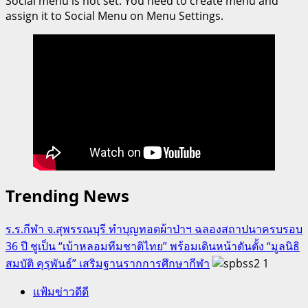
Social menu is not set. You need to create menu and
assign it to Social Menu on Menu Settings.
Trending News
ร.ร.กีฬา จ.สุพรรณบุรี ทำบุญทอดผ้าป่าฯ ฉลองสถาปนาครบรอบ
36 ปี ชูเป็น “เบ้าหลอมทีมชาติไทย” พร้อมเดินหน้าดันตั้ง “มูลนิธิ
สมบัติ คุรุพันธ์” เสริมฐานรากการศึกษากีฬา
1
แฟ้มข่าวดีดี