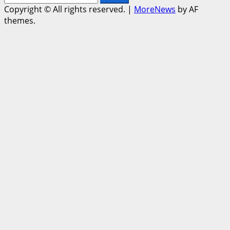
for:
Copyright © All rights reserved.
|
MoreNews
by AF
themes.