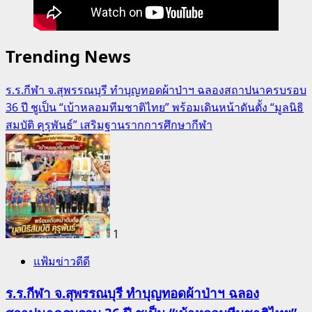
Trending News
ร.ร.กีฬา จ.สุพรรณบุรี ทำบุญทอดผ้าป่าฯ ฉลองสถาปนาครบรอบ
36 ปี ชูเป็น “เบ้าหลอมทีมชาติไทย” พร้อมเดินหน้าดันตั้ง “มูลนิธิ
สมบัติ คุรุพันธ์” เสริมฐานรากการศึกษากีฬา
1
แฟ้มข่าวดีดี
ร.ร.กีฬา จ.สุพรรณบุรี ทำบุญทอดผ้าป่าฯ ฉลอง