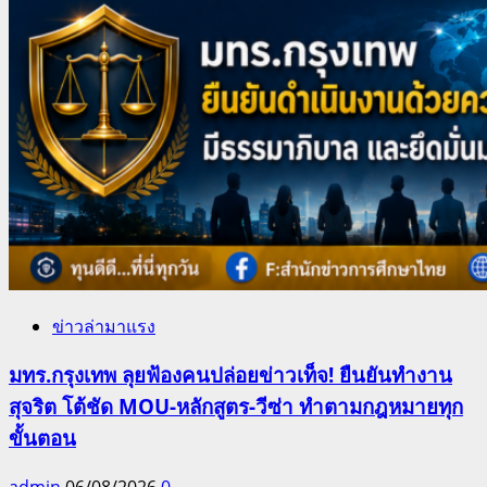
ข่าวล่ามาแรง
มทร.กรุงเทพ ลุยฟ้องคนปล่อยข่าวเท็จ! ยืนยันทำงาน
สุจริต โต้ชัด MOU-หลักสูตร-วีซ่า ทำตามกฎหมายทุก
ขั้นตอน
admin
06/08/2026
0