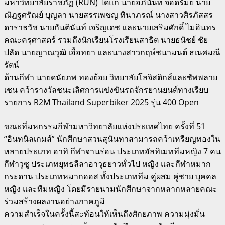
มหาวิทยาลัยราชภัฏ (RUN) ได้แก่ นายอภินันท์ จอดรัมย์ นาย
ณัฎฐศรัณย์ บุญลา นายสรรเพชญ ทินาภรณ์ นางสาวศิรภัสสร
ดาราธวัช นายกันตินันท์ เจริญเดช และนายเสริมศักดิ์ ไมอินทร
คณะครุศาสตร์ รวมถึงนักเรียนโรงเรียนสาธิต นายธนัชย์ ชัย
ปลัด นายญาณวุฒิ เอื้อทยา และนางสาวกฤษ์ชนามนต์ ธเนศมณี
รัตน์
ด้านกีฬา นายดนัยภพ ทองย้อย วิทยาลัยโลจิสติกส์และซัพพลาย
เชน คว้ารางวัลชนะเลิศการแข่งขันรถจักรยานยนต์ทางเรียบ
รายการ R2M Thailand Superbiker 2025 รุ่น 400 Open
ขณะที่มหกรรมกีฬามหาวิทยาลัยแห่งประเทศไทย ครั้งที่ 51
“อินทนิลเกมส์” นักศึกษาสวนสุนันทาสามารถคว้าเหรียญทองใน
หลายประเภท อาทิ กีฬาจานร่อน ประเภทอัลทิเมททีมหญิง 7 คน
กีฬาวูซู ประเภทยุทธลีลาอาวุธยาวทั่วไป หญิง และกีฬาหมาก
กระดาน ประเภทหมากฮอส ทั้งประเภททีม คู่ผสม คู่ชาย บุคคล
หญิง และทีมหญิง โดยมีรายนามนักศึกษาจากหลากหลายคณะ
ร่วมสร้างผลงานอย่างภาคภูมิ
ความสำเร็จในครั้งนี้สะท้อนให้เห็นถึงศักยภาพ ความมุ่งมั่น