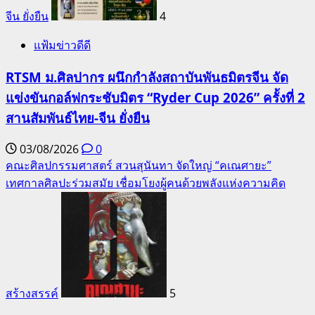
จีน ยั่งยืน
4
แฟ้มข่าวดีดี
RTSM ม.ศิลปากร ผนึกกำลังสถาบันพันธมิตรจีน จัด
แข่งขันกอล์ฟกระชับมิตร “Ryder Cup 2026” ครั้งที่ 2
สานสัมพันธ์ไทย-จีน ยั่งยืน
03/08/2026
0
คณะศิลปกรรมศาสตร์ สวนสุนันทา จัดใหญ่ “คเณศายะ”
เทศกาลศิลปะร่วมสมัย เชื่อมโยงผู้คนด้วยพลังแห่งความคิด
สร้างสรรค์
5